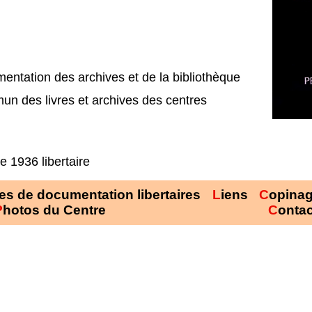
umentation des archives et de la bibliothèque
e 1936 libertaire
res de documentation libertaires
Liens
Copina
Photos du Centre
Conta