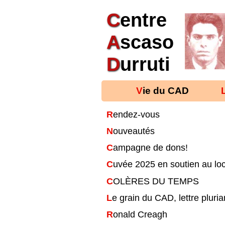
C
entre
A
scaso
D
urruti
Vie du CAD
Rendez-vous
Nouveautés
Campagne de dons!
Cuvée 2025 en soutien au loc
COLÈRES DU TEMPS
Le grain du CAD, lettre pluria
Ronald Creagh